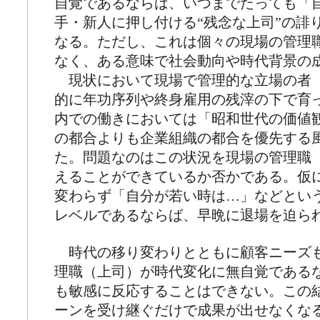
自覚であるならば、いつまでたっても「
手・新人に押し付ける“残念な上司”の誹
なる。ただし、これは個々の現場の管理
なく、ある意味で社会動向や時代背景の
現状において現場で管理的な立場の者
的に年功序列や終身雇用の残滓の下で育
内での働きにおいては「昭和世代の価値
の都合よりも企業組織の都合を優先する
た。問題なのはこの状況を現場の管理職
えることができているか否かである。仮
変わらず「自分が若い時は…」などとい
レベルであるならば、早晩に退場を迫ら
時代の移り変わりとともに顧客ニーズ
理職（上司）が時代変化に無自覚である
も敏感に反応することはできない。この
ーンを受け継ぐだけで成果が出せなくな