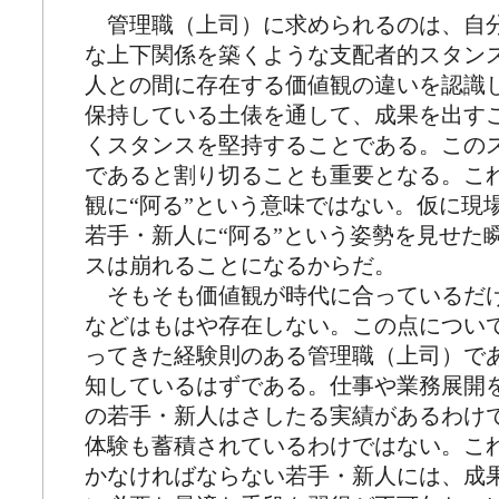
管理職（上司）に求められるのは、自
な上下関係を築くような支配者的スタン
人との間に存在する価値観の違いを認識
保持している土俵を通して、成果を出す
くスタンスを堅持することである。この
であると割り切ることも重要となる。こ
観に“阿る”という意味ではない。仮に現
若手・新人に“阿る”という姿勢を見せた
スは崩れることになるからだ。
そもそも価値観が時代に合っているだ
などはもはや存在しない。この点につい
ってきた経験則のある管理職（上司）で
知しているはずである。仕事や業務展開
の若手・新人はさしたる実績があるわけ
体験も蓄積されているわけではない。こ
かなければならない若手・新人には、成