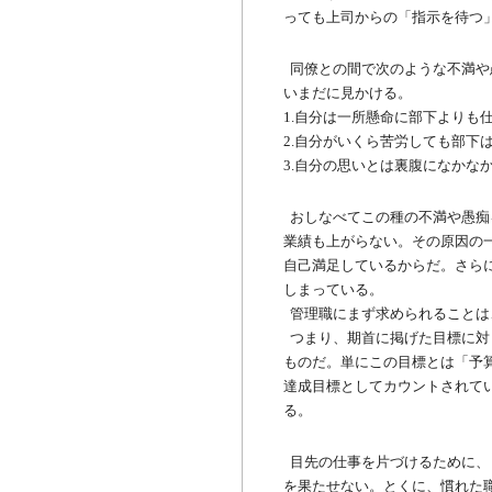
っても上司からの「指示を待つ
同僚との間で次のような不満や
いまだに見かける。
1.自分は一所懸命に部下よりも
2.自分がいくら苦労しても部下
3.自分の思いとは裏腹になかな
おしなべてこの種の不満や愚痴
業績も上がらない。その原因の
自己満足しているからだ。さら
しまっている。
管理職にまず求められることは
つまり、期首に掲げた目標に対
ものだ。単にこの目標とは「予
達成目標としてカウントされて
る。
目先の仕事を片づけるために、
を果たせない。とくに、慣れた