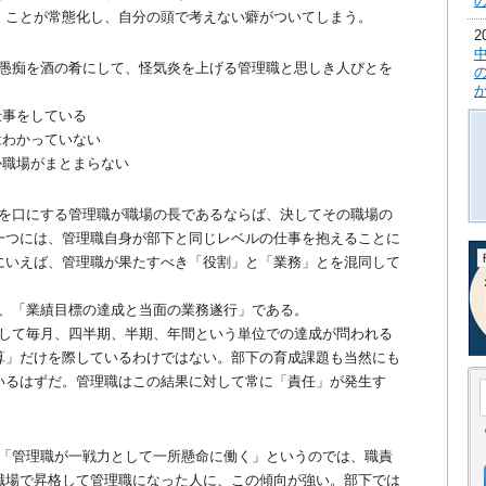
」ことが常態化し、自分の頭で考えない癖がついてしまう。
愚痴を酒の肴にして、怪気炎を上げる管理職と思しき人びとを
仕事をしている
はわかっていない
か職場がまとまらない
を口にする管理職が職場の長であるならば、決してその職場の
一つには、管理職自身が部下と同じレベルの仕事を抱えることに
にいえば、管理職が果たすべき「役割」と「業務」とを混同して
、「業績目標の達成と当面の業務遂行」である。
して毎月、四半期、半期、年間という単位での達成が問われる
算」だけを際しているわけではない。部下の育成課題も当然にも
いるはずだ。管理職はこの結果に対して常に「責任」が発生す
「管理職が一戦力として一所懸命に働く」というのでは、職責
職場で昇格して管理職になった人に、この傾向が強い。部下では