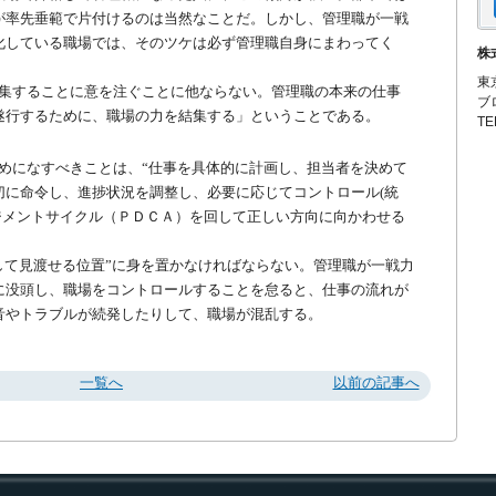
が率先垂範で片付けるのは当然なことだ。しかし、管理職が一戦
化している職場では、そのツケは必ず管理職自身にまわってく
株
東
集することに意を注ぐことに他ならない。管理職の本来の仕事
ブ
遂行するために、職場の力を結集する」ということである。
TE
めになすべきことは、“仕事を具体的に計画し、担当者を決めて
切に命令し、進捗状況を調整し、必要に応じてコントロール(統
ジメントサイクル（ＰＤＣＡ）を回して正しい方向に向かわせる
して見渡せる位置”に身を置かなければならない。管理職が一戦力
に没頭し、職場をコントロールすることを怠ると、仕事の流れが
音やトラブルが続発したりして、職場が混乱する。
一覧へ
以前の記事へ