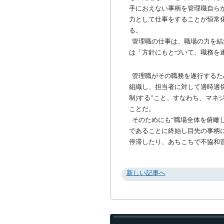
手におえない事柄を管理職自ら
力として仕事をすることが恒常
る。
管理職の仕事は、職場の力を結
は「方針にもとづいて、職務を
管理職がその職務を遂行するた
組織し、担当者に対して適時適
制)する”こと、すなわち、マネ
ことだ。
そのためにも“職場全体を俯瞰
であることに終始し目先の事柄
停滞したり、あちこちで不協和
新しい記事へ