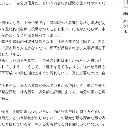
ている」「自分は優秀だ」という内省なき認識が生まれやすくな
株
東
層強くなる。中小企業では、管理職への昇進に厳格な選抜があ
ブ
数を重ねれば自然に役職がつくことも多い。にもかかわらず、本
TE
たかのような全能感を持ってしまう。
降格や異動の可能性は低くなる。社長の前では従順でも、自部
して振る舞う人も少なくない。部下が反発すれば、人事評価を下
出したりする。
職）した部下を見て、「自分の判断は正しかった」と思い込
されてしまう。こうして、「部下を育てるよりも、従わせるほう
部下育成への責任感はますます薄れていく。真に必要なのは、自
あるのは、本人の資質が優れているからではなく、単に自分の
頻繁な異動、社内競争、多角的な評価によって、自分の実力を客
がある。
働き、比較対象も少ないため、自己評価だけが膨らみやすい。
優秀だ」という錯覚が生じやすい。この錯覚が最も深刻な形で表
能だと信じているが、教える力も育てる力も備わっていない。そ