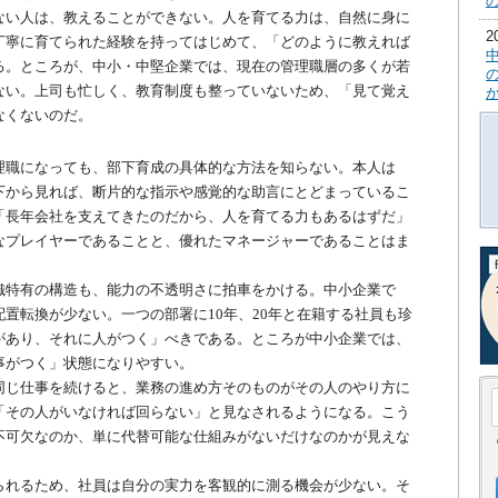
い人は、教えることができない。人を育てる力は、自然に身に
丁寧に育てられた経験を持ってはじめて、「どのように教えれば
る。ところが、中小・中堅企業では、現在の管理職層の多くが若
ない。上司も忙しく、教育制度も整っていないため、「見て覚え
なくないのだ。
職になっても、部下育成の具体的な方法を知らない。本人は
下から見れば、断片的な指示や感覚的な助言にとどまっているこ
「長年会社を支えてきたのだから、人を育てる力もあるはずだ」
なプレイヤーであることと、優れたマネージャーであることはま
特有の構造も、能力の不透明さに拍車をかける。中小企業で
置転換が少ない。一つの部署に10年、20年と在籍する社員も珍
があり、それに人がつく」べきである。ところが中小企業では、
事がつく」状態になりやすい。
じ仕事を続けると、業務の進め方そのものがその人のやり方に
「その人がいなければ回らない」と見なされるようになる。こう
不可欠なのか、単に代替可能な仕組みがないだけなのかが見えな
れるため、社員は自分の実力を客観的に測る機会が少ない。そ