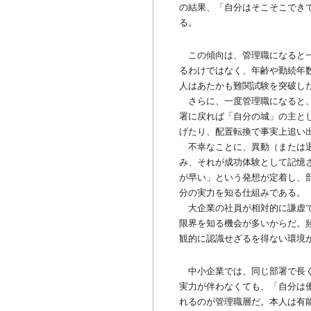
の結果、「自分はそこそこでき
る。
この傾向は、管理職になると一
るわけではなく、年齢や勤続年
人はあたかも難関試験を突破し
さらに、一度管理職になると、
署に戻れば「自分の城」の主と
げたり、配置転換で事実上追い
不幸なことに、異動（または退
み、それが成功体験として記憶
が早い」という発想が定着し、
分の実力を知る仕組みである。
大企業の社員が相対的に謙虚で
限界を知る機会が多いからだ。
観的に認識せざるを得ない環境
中小企業では、同じ部署で長く
実力が伴わなくても、「自分は
れるのが管理職層だ。本人は有