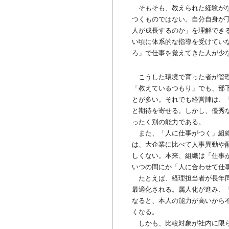
そもそも、教えられた経験がな
つくものではない。自分自身が
人が成長するのか」を理解でき
い頃に体系的な指導を受けてい
ろ」で仕事を覚えてきた人が少
こうした環境で育った者が管理
「教えているつもり」でも、部
とが多い。それでも経営陣は、
と期待を寄せる。しかし、優秀
ったく別の能力である。
また、「人に仕事がつく」組織
は、大企業に比べて人事異動や配
しくない。本来、組織は「仕事
いつの間にか「人に合わせて仕
たとえば、経理担当者が長年同
最適化される。属人化が進み、
なると、本人の能力が高いから
くなる。
しかも、比較対象が社内に限ら