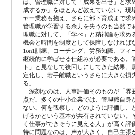
は、管理職に対して「成果を出せ」と求
成するか」をほとんど教えていない。現
ヤー業務も抱え、さらに部下育成まで求
管理職が学習する余力を失うのも当然で
理職に対して、「学べ」と精神論を求め
機会と時間を制度として保障しなければ
1on1訓練、コーチング、労務知識、フ
継続的に学ばせる仕組みが必要である。
ト」と見なして後回しにしてきた結果、
定化し、若手離職というさらに大きな損
る。
深刻なのは、人事評価そのものが「雰
点だ。多くの中小企業では、管理職自身
ない。何を観察し、どのように評価し、
げるかという基本が共有されていない。
く仕事ができそうに見える人」が高く評
特に問題なのは、声が大きく、自己主張