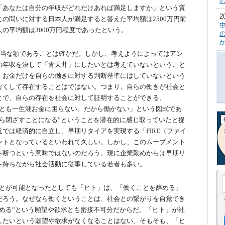
「あなたは自分の年収がどれだけあれば満足しますか」という質
の問いに対する日本人が満足すると答えた平均額は2500万円前
の平均額は3000万円程度であったという。
相当な額であることは確かだ。しかし、考えようによってはアン
の年収を決して「青天井」にしたいとは考えていないということ
、お金だけを自らの働きに対する判断基準にはしていないという
なくして存在することはではない。つまり、自らの働きが社会と
とで、自らの存在を社会に対して証明することができる。
とも一生涯お金に困らない、だから働かない」という図式であ
ら閉ざすことになる”ということを潜在的に感じ取っていたと捉
では経済的に自立し、早期リタイアを実現する「FIRE（ファイ
ントとなっているといわれて久しい。しかし、このムーブメント
を断つという意味ではないのだろう。現に企業勤めからは早期リ
を持ちながら社会活動に従事している若者も多い。
とが可能となったとしても「ヒト」は、「働くことを辞める」
だろう。なぜなら働くということは、社会との繋がりを自覚でき
める”という願望や欲求とも密接不可分だからだ。「ヒト」が社
したいという願望や欲求がなくなることはない。そもそも、「ヒ