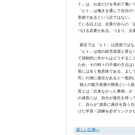
ト」は、お金だけを求めて働い
「ヒト」は働きを通して自分の“
美徳であるという訳ではない。「
ている以上は、企業が自らの「成
づける必要がある。つまり、企
最近では「ヒト」は資源ではな
「ヒト」は他の経営資源と異な
て強制的に外からはどうするこ
ため、その時々の不備や欠点は
長には全く無意味である。まし
司）の側に責任があると一面的
個人の能力発展や開発という成
長とは「出来なかった事柄」が
の成長には、自分が責任を持っ
く、自らが“成長に責任を負う当
けた学習・訓練を必ずリンクさ
新しい記事へ