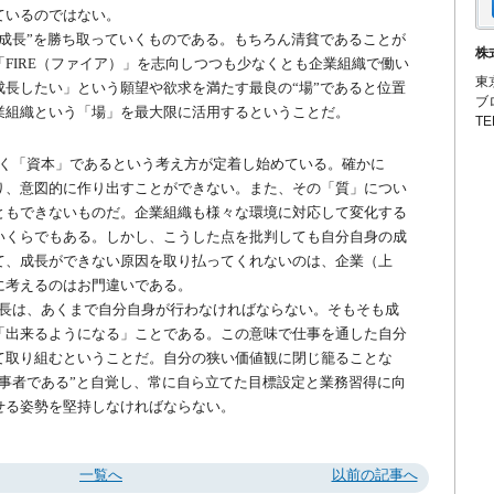
ているのではない。
成長”を勝ち取っていくものである。もちろん清貧であることが
株
FIRE（ファイア）」を志向しつつも少なくとも企業組織で働い
東
長したい」という願望や欲求を満たす最良の“場”であると位置
ブ
業組織という「場」を最大限に活用するということだ。
TE
く「資本」であるという考え方が定着し始めている。確かに
り、意図的に作り出すことができない。また、その「質」につい
ともできないものだ。企業組織も様々な環境に対応して変化する
いくらでもある。しかし、こうした点を批判しても自分自身の成
て、成長ができない原因を取り払ってくれないのは、企業（上
に考えるのはお門違いである。
長は、あくまで自分自身が行わなければならない。そもそも成
「出来るようになる」ことである。この意味で仕事を通した自分
て取り組むということだ。自分の狭い価値観に閉じ籠ることな
事者である”と自覚し、常に自ら立てた目標設定と業務習得に向
せる姿勢を堅持しなければならない。
一覧へ
以前の記事へ