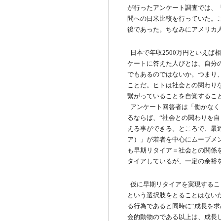
が行ったアンケート調査では、
問への日米比較を行っていた。こ
後であった。ちなみにアメリカ人
日本で年収2500万円といえば
ケートに答えた人びとは、自分
でもあるのではないか。つまり
ことだ。ヒトは社会との関わり
繋がっていることを自覚するこ
アンケート回答者は「働かなく
るならば、“社会との関わりを自
える事ができる。ところで、最近
ア）」が若者を中心にムーブメ
も早期リタイア＝社会との関係
タイアしているが、一定の余裕
仮に早期リタイアを実現するこ
という選択肢をとることはない
る行為であると同時に“成長を求
会的動物のである以上は、成長