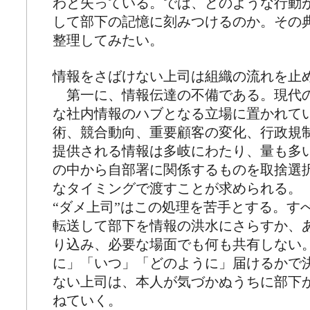
わと失っている。では、どのような行動が
して部下の記憶に刻みつけるのか。その
整理してみたい。
情報をさばけない上司は組織の流れを止
第一に、情報伝達の不備である。現代
な社内情報のハブとなる立場に置かれて
術、競合動向、重要顧客の変化、行政規
提供される情報は多岐にわたり、量も多
の中から自部署に関係するものを取捨選
なタイミングで渡すことが求められる。
“ダメ上司”はこの処理を苦手とする。す
転送して部下を情報の洪水にさらすか、
り込み、必要な場面でも何も共有しない
に」「いつ」「どのように」届けるかで
ない上司は、本人が気づかぬうちに部下
ねていく。