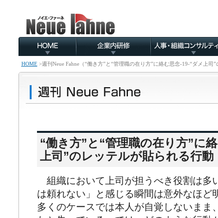
HOME
>
週刊Neue Fahne（“働き方”と“管理職の在り方”に絡む思念-19-“ダメ
“働き方”と“管理職の在り方”に絡む
上司”のレッテルが貼られる行動
組織において上司が担うべき役割は多
は頼れない」と感じる瞬間は意外なほど
多くのケースでは本人が自覚しないまま