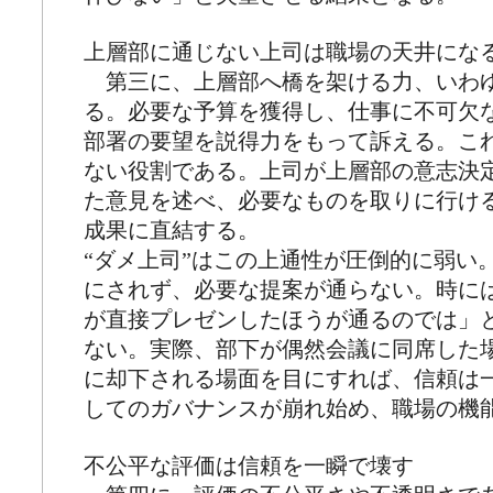
上層部に通じない上司は職場の天井にな
第三に、上層部へ橋を架ける力、いわ
る。必要な予算を獲得し、仕事に不可欠
部署の要望を説得力をもって訴える。こ
ない役割である。上司が上層部の意志決
た意見を述べ、必要なものを取りに行け
成果に直結する。
“ダメ上司”はこの上通性が圧倒的に弱い
にされず、必要な提案が通らない。時に
が直接プレゼンしたほうが通るのでは」
ない。実際、部下が偶然会議に同席した
に却下される場面を目にすれば、信頼は
してのガバナンスが崩れ始め、職場の機
不公平な評価は信頼を一瞬で壊す